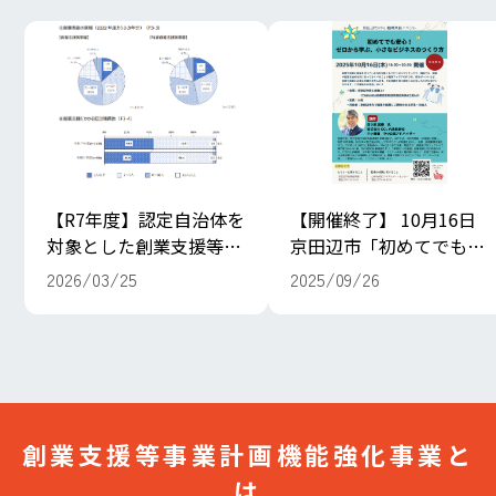
【R7年度】認定自治体を
【開催終了】 10月16日
対象とした創業支援等に
京田辺市「初めてでも安
係る効果調査の結果を公
心！ゼロから学ぶ、小さ
2026/03/25
2025/09/26
開しました
なビジネスの作り方」
創業支援等事業計画機能強化事業と
は