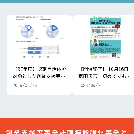
【R7年度】認定自治体を
【開催終了】 10月16日
対象とした創業支援等に
京田辺市「初めてでも安
係る効果調査の結果を公
心！ゼロから学ぶ、小さ
2026/03/25
2025/09/26
開しました
なビジネスの作り方」
創業支援等事業計画機能強化事業と