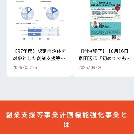
【R7年度】認定自治体を
【開催終了】 10月16日
対象とした創業支援等に
京田辺市「初めてでも安
係る効果調査の結果を公
心！ゼロから学ぶ、小さ
2026/03/25
2025/09/26
開しました
なビジネスの作り方」
創業支援等事業計画機能強化事業と
は