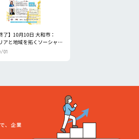
終了】10月10日 大和市：
リアと地域を拓くソーシャル
ス」開催！
9/01
で、企業