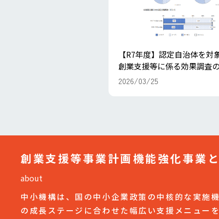
【R7年度】認定自治体を対
創業支援等に係る効果調査
公開しました
2026/03/25
創業支援等事業計画機能強化事業
about
中小機構は、国の中小企業政策の中核的な実施
の成長ステージに合わせた幅広い支援メニュー