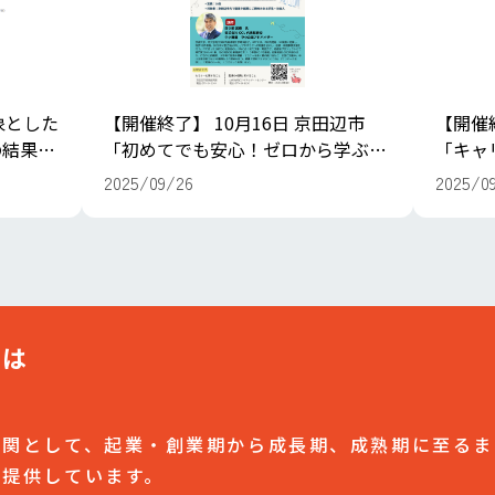
象とした
【開催終了】 10月16日 京田辺市
【開催
の結果を
「初めてでも安心！ゼロから学ぶ、
「キャ
小さなビジネスの作り方」
ビジネ
2025/09/26
2025/0
とは
機関として、起業・創業期から成長期、成熟期に至るま
を提供しています。