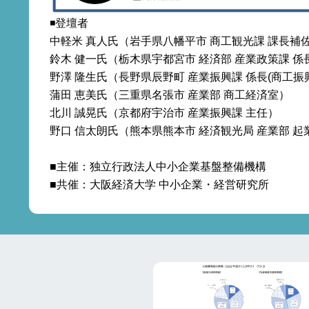
◾️登壇者
中軽米 真人氏（岩手県八幡平市 商工観光課 課長
鈴木 健一氏（栃木県宇都宮市 経済部 産業政策課 係
野澤 隆生氏（長野県辰野町 産業振興課 係長(商工
蒲田 恵美氏（三重県名張市 産業部 商工経済室）
北川 誠晃氏（京都府宇治市 産業振興課 主任）
野口 信太朗氏（熊本県熊本市 経済観光局 産業部 起
■主催：独立行政法人中小企業基盤整備機構
■共催：
大阪経済大学
中小企業
・
経営研究所