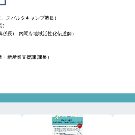
補佐、スパルタキャンプ塾長）
長）
振興係長)、内閣府地域活性化伝道師）
業・新産業支援課 課長）